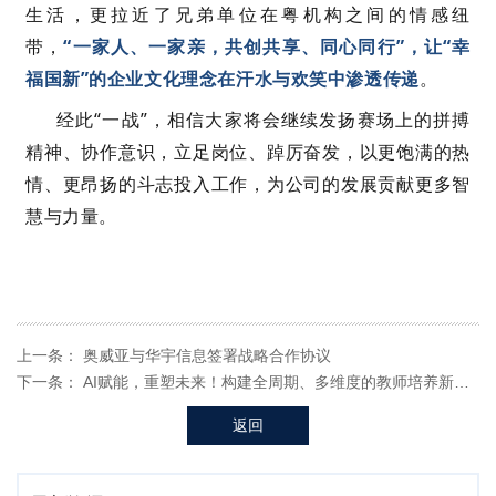
生活，更拉近了兄弟单位在粤机构之间的情感纽
带，
“一家人、一家亲，共创共享、同心同行”，让“幸
福国新”的
企业
文化理念在汗水与欢笑中渗透传递
。
经此
“一战”，相信大家
将
会继续发扬
赛场上的拼搏
精神、协作意识
，
立足岗位、踔厉奋发，
以更饱满的热
情、更昂扬的斗志投入
工作
，为公司的发展贡献更多智
慧与力量。
上一条：
奥威亚与华宇信息签署战略合作协议
下一条：
AI赋能，重塑未来！构建全周期、多维度的教师培养新范式
返回