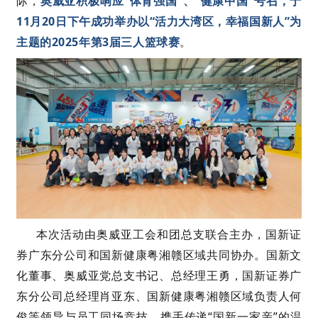
际，
奥威亚积极响应“体育强国”、“健康中国”号召，于
11月20日下午成功举办以“活力大湾区，幸福国新人”为
主题的2025年第3届三人篮球赛
。
本次活动由奥威亚工会
和
团总
支
联合
主办，国新证
券
广东分公司和国新健康
粤湘赣区域共同协办。国新文
化董事、奥威亚党总支书记、总经理王勇
，
国新证券广
东分公司
总经理肖亚东、国新健康粤湘赣区域负责人何
俊等
领导
与
员工
同场竞技
，
携手
传递
“国新一家亲”的温