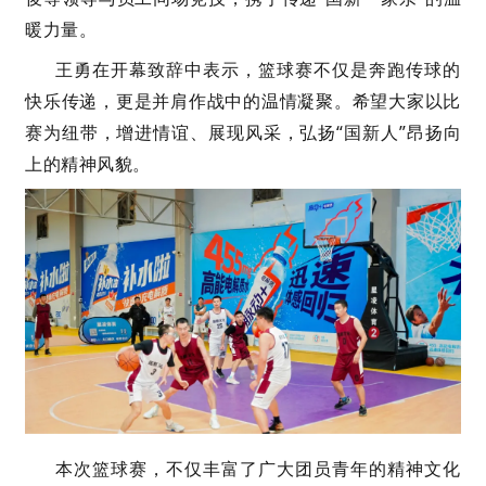
暖力量。
王勇
在
开幕
致辞
中
表示，篮球赛不仅是
奔跑传球
的
快乐
传递
，更是
并肩
作战
中
的
温情
凝聚
。希望
大家
以比
赛为
纽带
，增进情谊、展现风采，
弘
扬
“国新人”
昂扬
向
上的精神风貌。
本次篮球赛，不仅丰富了广大团员青年的精神文化