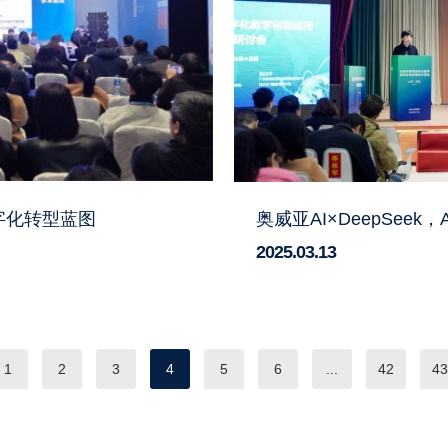
字化转型蓝图
奥威亚AI×DeepSee
2025.03.13
1
2
3
4
5
6
...
42
43