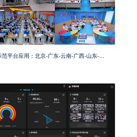
国家重点研发计划项目示范平台应用：北京-广东-云南-广西-山东-新疆跨省智慧教研活动顺利开展