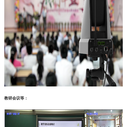
教研会议
等
：