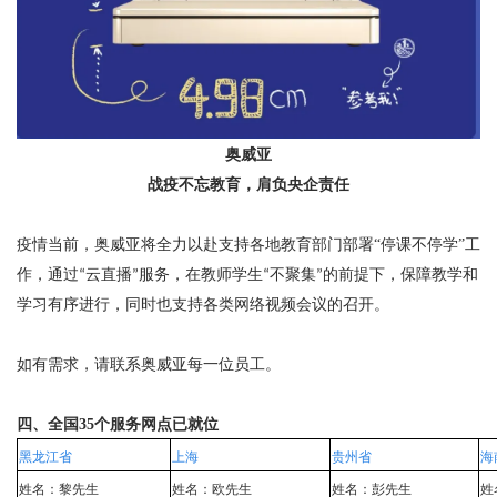
奥威亚
战
疫
不忘教育，肩负央企责任
疫情当前，奥威亚将全力以赴支持各地教育部门部署
“
停课不停学
”
工
作，通过
云直播
服务，在教师学生
不聚集
的前提下，保障教学和
“
”
“
”
学习
有序进行
，同时也支持各类网络视频会议的召开。
如有需求，请联系奥威亚每一位员工。
四、
全国
35
个服务网点已就位
黑龙江省
上海
贵州省
海
姓名：黎先生
姓名：欧先生
姓名：彭先生
姓