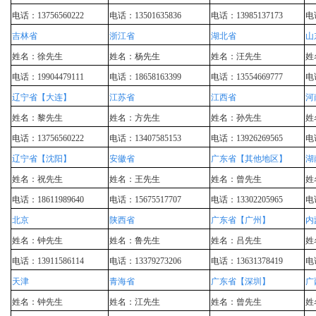
电话：13756560222
电话：13501635836
电话：13985137173
电话
吉林省
浙江省
湖北省
山
姓名：徐先生
姓名：杨先生
姓名：汪先生
姓
电话：19904479111
电话：18658163399
电话：13554669777
电话
辽宁省【大连】
江苏省
江西省
河
姓名：黎先生
姓名：方先生
姓名：孙先生
姓
电话：13756560222
电话：13407585153
电话：13926269565
电话
辽宁省【沈阳】
安徽省
广东省【其他地区】
湖
姓名：祝先生
姓名：王先生
姓名：曾先生
姓
电话：18611989640
电话：15675517707
电话：13302205965
电话
北京
陕西省
广东省【广州】
内
姓名：钟先生
姓名：鲁先生
姓名：吕先生
姓
电话：13911586114
电话：13379273206
电话：13631378419
电话
天津
青海省
广东省【深圳】
广
姓名：钟先生
姓名：江先生
姓名：曾先生
姓