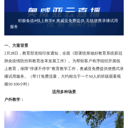
积极备战#线上教学# 奥威亚免费提供 无线便携录播试用
服务
一、方案背景
2
月
日，教育部党组印发通知，全面《部署统筹做好教育系统新冠
28
肺炎疫情防控和教育改革发展工作》。为帮助客户有序组织开展线
上教育，保障“停课不停学”教育教学工作，奥威亚免费提供便携式录
播
试用
服务。
（带
1T
免费流量，大约相当于一个
人的班级观看视
50
频
小时）
50-100
适用多种场景
户外教学
：