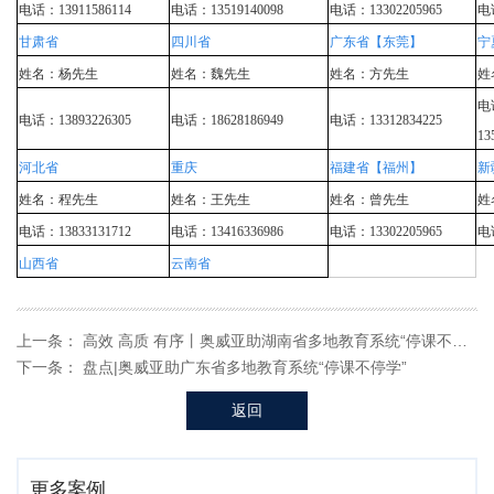
电话：13911586114
电话：13519140098
电话：13302205965
电话
甘肃省
四川省
广东省【东莞】
宁
姓名：杨先生
姓名：魏先生
姓名：方先生
姓
电
电话：13893226305
电话：18628186949
电话：13312834225
13
河北省
重庆
福建省【福州】
新
姓名：程先生
姓名：王先生
姓名：曾先生
姓
电话：13833131712
电话：13416336986
电话：13302205965
电话
山西省
云南省
上一条：
高效 高质 有序丨奥威亚助湖南省多地教育系统“停课不停学”
下一条：
盘点|奥威亚助广东省多地教育系统“停课不停学”
返回
更多案例