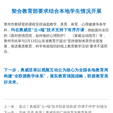
契
合教育部要求
结合本地学生情况开展
青州市教研室的课程安排涵盖教学、美育、体育、心理健康等各学
均在
奥威亚“云+端”技术支持下有序开课
科，
，例如面向全区
的《面对疫情恐慌，如何做好心理防护》、《家庭运动指导》等，
青州市此举与2月13日山东省教育厅提出“坚持德智体美劳全面发
展，推进素质教育，科学有效组织好线上教育教学活动”要求不谋而
合。
下一步，奥威亚将以视频互动云为核心为全国各地教育局
构建“全联接教学体系”，落实教育强国战略，联接教育美
好未来。
上一条：
盘点丨奥威亚“云+端”技术助多地形成“停课不停学”好做法
下一条：
高效 高质 有序丨奥威亚助广州体育东教育集团